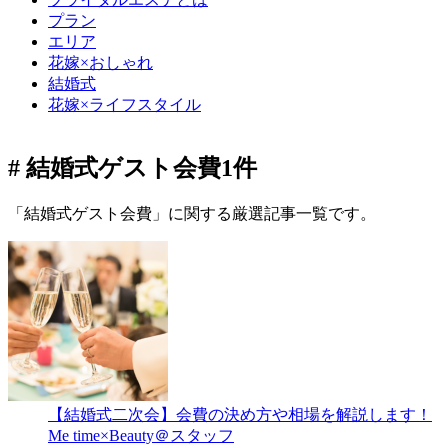
プラン
エリア
花嫁×おしゃれ
結婚式
花嫁×ライフスタイル
# 結婚式ゲスト会費
1件
「結婚式ゲスト会費」に関する厳選記事一覧です。
【結婚式二次会】会費の決め方や相場を解説します！
Me time×Beauty＠スタッフ