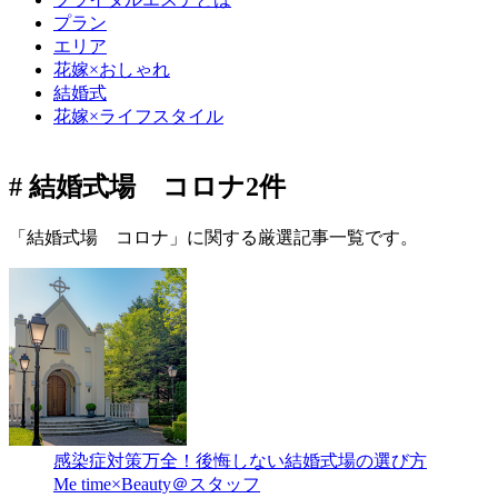
プラン
エリア
花嫁×おしゃれ
結婚式
花嫁×ライフスタイル
# 結婚式場 コロナ
2件
「結婚式場 コロナ」に関する厳選記事一覧です。
感染症対策万全！後悔しない結婚式場の選び方
Me time×Beauty＠スタッフ