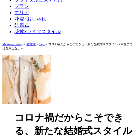
プラン
エリア
花嫁×おしゃれ
結婚式
花嫁×ライフスタイル
Me time×Beauty
>
結婚式
>
Tips
>
コロナ禍だからこそできる、新たな結婚式スタイル～幸せまで
は自粛しない～
コロナ禍だからこそでき
る、新たな結婚式スタイル