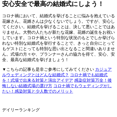
安心安全で最高の結婚式にしよう！
コロナ禍において、結婚式を挙げることに悩みを抱えている
花嫁さん、花婿さんは少なくないでしょう。ですが、安心し
てください。結婚式を挙げることは、決して悪いことではあ
りません。大勢の人たちが新たな花嫁、花婿の誕生をお祝い
しています。コロナ禍という特別な状況のもとでしか挙げら
れない特別な結婚式を挙行することで、きっと自分にとって
もゲストにとっても特別な思い出となること間違いありませ
ん。式場の方々や、プランナーさんの協力を得て、安心、安
全、最高な結婚式を挙げましょう！
▼こちらの記事も是非ご参考にしてみてください
カジュア
ルウェディングとはどんな結婚式？
コロナ禍でも結婚式
を！式場で出来る対策と演出アイデア
感染症対策万全！後
悔しない結婚式場の選び方
コロナ禍でもウェディングがし
たい！感染対策と少人数でのメリット
デイリーランキング